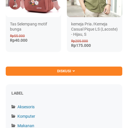
Tas Selempang motif
kemeja Pria /Kemeja
bunga
Casual Pique LS (Lacoste)
- Hijau, S
Rp55.000
Rp40.000
Rp205.000
Rp175.000
DISKUSI
LABEL
Aksesoris
Komputer
Makanan